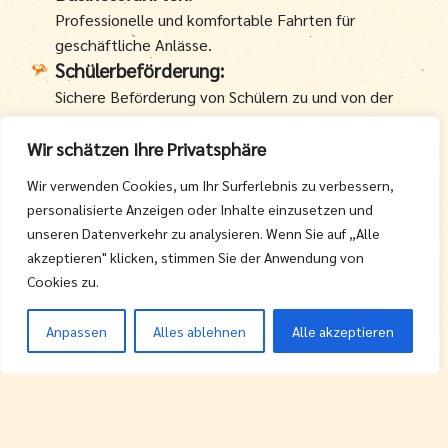
Professionelle und komfortable Fahrten für
geschäftliche Anlässe.
Schülerbeförderung:
Sichere Beförderung von Schülern zu und von der
Schule.
Arztfahrten:
Wir schätzen Ihre Privatsphäre
Fahrten zu Arztterminen mit Rücksicht auf
Wir verwenden Cookies, um Ihr Surferlebnis zu verbessern,
gesundheitliche Bedürfnisse.
personalisierte Anzeigen oder Inhalte einzusetzen und
Eventfahrten:
unseren Datenverkehr zu analysieren. Wenn Sie auf „Alle
Komfortabler Transport für Events, Feiern oder
akzeptieren" klicken, stimmen Sie der Anwendung von
besondere Anlässe.
Cookies zu.
Gruppenfahrten:
Zuverlässiger Transport für Gruppen, sei es für
Anpassen
Alles ablehnen
Alle akzeptieren
Ausflüge. Firmenfeiern oder private Veranstaltungen.